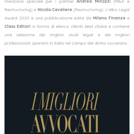
menzione speciale per i partner
Andrea Minozzi
(M&A e
Restructuring) e
Nicola Cavaliere
(Restructuring). L'albo Legal
Award 2020 è una pubblicazione edita da
Milano Finanza
e
Class Editori
in forma di elenco
clients best choice
e contiene
una selezione dei migliori studi legali e dei migliori
professionisti operanti in Italia nel campo del diritto societario.