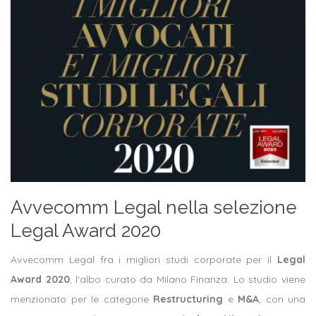
Avvecomm Legal nella selezione
Legal Award 2020
Avvecomm Legal fra i migliori studi corporate per il
Legal
Award 2020
, l'albo curato da Milano Finanza. Lo studio viene
menzionato per le categorie
Restructuring
e
M&A
, con una