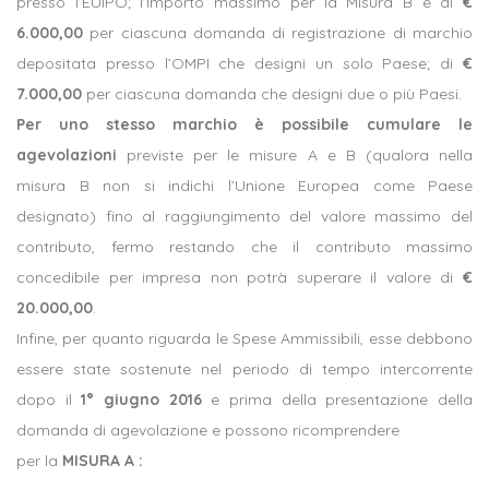
presso l’EUIPO; l’importo massimo per la Misura B è di
€
6.000,00
per ciascuna domanda di registrazione di marchio
depositata presso l’OMPI che designi un solo Paese; di
€
7.000,00
per ciascuna domanda che designi due o più Paesi.
Per uno stesso marchio è possibile cumulare le
agevolazioni
previste per le misure A e B (qualora nella
misura B non si indichi l’Unione Europea come Paese
designato) fino al raggiungimento del valore massimo del
contributo, fermo restando che il contributo massimo
concedibile per impresa non potrà superare il valore di
€
20.000,00
.
Infine, per quanto riguarda le Spese Ammissibili, esse debbono
essere state sostenute nel periodo di tempo intercorrente
dopo il
1° giugno 2016
e prima della presentazione della
domanda di agevolazione e possono ricomprendere
per la
MISURA A :